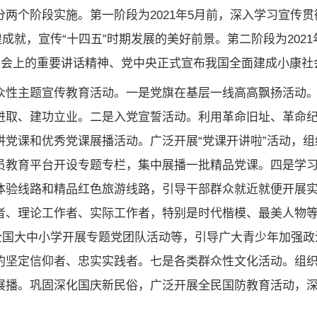
两个阶段实施。第一阶段为2021年5月前，深入学习宣传
煌成就，宣传“十四五”时期发展的美好前景。第二阶段为20
年大会上的重要讲话精神、党中央正式宣布我国全面建成小康
众性主题宣传教育活动。一是党旗在基层一线高高飘扬活动
进取、建功立业。二是入党宣誓活动。利用革命旧址、革命
讲党课和优秀党课展播活动。广泛开展“党课开讲啦”活动，
员教育平台开设专题专栏，集中展播一批精品党课。四是学
体验线路和精品红色旅游线路，引导干部群众就近就便开展
者、理论工作者、实际工作者，特别是时代楷模、最美人物
织全国大中小学开展专题党团队活动等，引导广大青少年加强
的坚定信仰者、忠实实践者。七是各类群众性文化活动。组
展播。巩固深化国庆新民俗，广泛开展全民国防教育活动，深